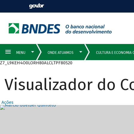
Z7_L9KEH4O0LORH80ALCLTPF80S20
Visualizador do 
Ações
Destaques Prin