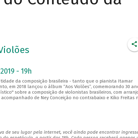
Violões
2019 - 19h
idade da composição brasileira - tanto que o pianista Itamar
ento, em 2018 lançou o álbum “Aos Violões”, comemorando 30 an
nístico" sobre a composição de violonistas brasileiros, com arranj
io, acompanhado de Ney Conceição no contrabaixo e Kiko Freitas 
a de seu lugar pela internet, você ainda pode encontrar ingress
a do espetáculo, a partir das 18h. Cada pessoa receberá apenas