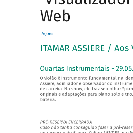
Web
Ações
ITAMAR ASSIERE / Aos 
Quartas Instrumentais - 29.05.
O violão é instrumento fundamental na ident
Assiere, admirador e observador do instrum
de carreira. No show, ele traz seu olhar "pia
originais e adaptações para piano solo e tr
bateria.
PRÉ-RESERVA ENCERRADA
Caso não tenha conseguido fazer a pré-reserv
na recepção do Espaço Cultural BNDES, no di