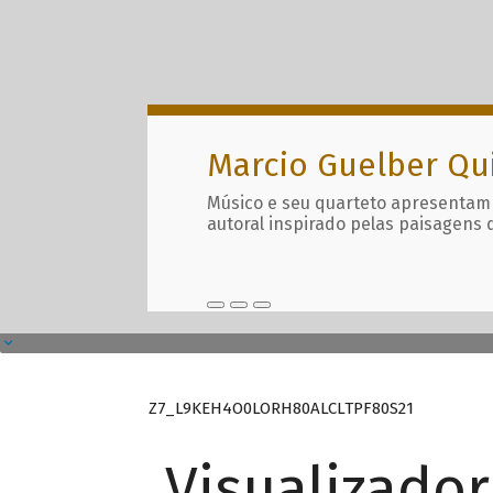
Marcio Guelber Qu
Músico e seu quarteto apresentam
autoral inspirado pelas paisagens 
Z7_L9KEH4O0LORH80ALCLTPF80S21
Visualizado