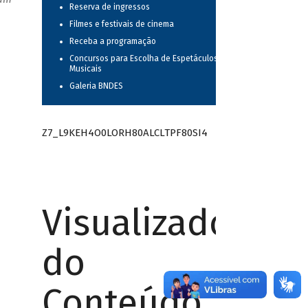
Reserva de ingressos
Filmes e festivais de cinema
Receba a programação
Concursos para Escolha de Espetáculos
Musicais
Galeria BNDES
Z7_L9KEH4O0LORH80ALCLTPF80SI4
Visualizador
do
Conteúdo