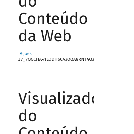
do
Conteúdo
da Web
Ações
Z7_7QGCHA41LODH60A3OQA8RN14Q3
Visualizador
do
Conteúdo