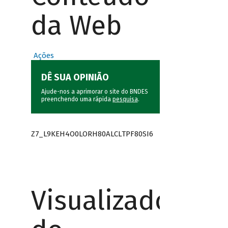
da Web
Ações
DÊ SUA OPINIÃO
Ajude-nos a aprimorar o site do BNDES
preenchendo uma rápida
pesquisa
.
Z7_L9KEH4O0LORH80ALCLTPF80SI6
Visualizador