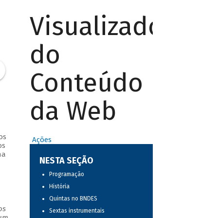
Visualizador
do
Conteúdo
da Web
os
Ações
os
na
NESTA SEÇÃO
Programação
História
Quintas no BNDES
os
Sextas instrumentais
 um