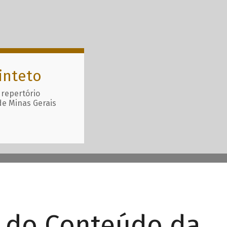
inteto
 repertório
de Minas Gerais
r do Conteúdo da