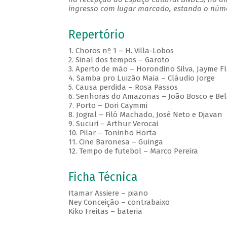
ingresso com lugar marcado, estando o númer
Repertório
1. Choros nº 1 – H. Villa-Lobos
2. Sinal dos tempos – Garoto
3. Aperto de mão – Horondino Silva, Jayme F
4. Samba pro Luizão Maia – Cláudio Jorge
5. Causa perdida – Rosa Passos
6. Senhoras do Amazonas – João Bosco e Bel
7. Porto – Dori Caymmi
8. Jogral – Filó Machado, José Neto e Djavan
9. Sucuri – Arthur Verocai
10. Pilar – Toninho Horta
11. Cine Baronesa – Guinga
12. Tempo de futebol – Marco Pereira
Ficha Técnica
Itamar Assiere – piano
Ney Conceição – contrabaixo
Kiko Freitas – bateria