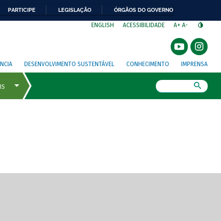
PARTICIPE
LEGISLAÇÃO
ÓRGÃOS DO GOVERNO
⁣
ENGLISH
ACESSIBILIDADE
A+
A-
NCIA
DESENVOLVIMENTO SUSTENTÁVEL
CONHECIMENTO
IMPRENSA
Busca
gem de tela