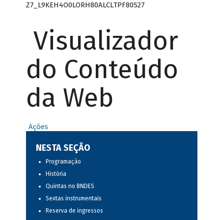
Z7_L9KEH4O0LORH80ALCLTPF80S27
Visualizador
do Conteúdo
da Web
Ações
NESTA SEÇÃO
Programação
História
Quintas no BNDES
Sextas instrumentais
Reserva de ingressos