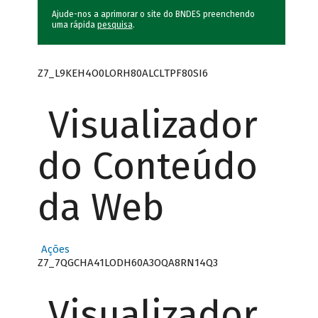
Ajude-nos a aprimorar o site do BNDES preenchendo
uma rápida
pesquisa
.
Z7_L9KEH4O0LORH80ALCLTPF80SI6
Visualizador
do Conteúdo
da Web
Ações
Z7_7QGCHA41LODH60A3OQA8RN14Q3
Visualizador