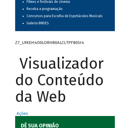
Filmes e festivais de cinema
Receba a programação
Concursos para Escolha de Espetáculos Musicais
Galeria BNDES
Z7_L9KEH4O0LORH80ALCLTPF80SI4
Visualizador
do Conteúdo
da Web
Ações
DÊ SUA OPINIÃO