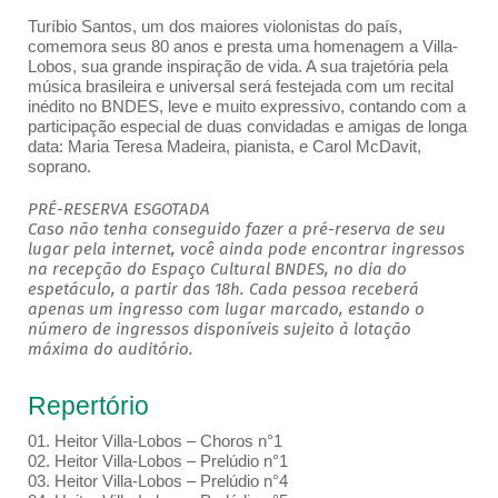
Turíbio Santos, um dos maiores violonistas do país,
comemora seus 80 anos e presta uma homenagem a Villa-
Lobos, sua grande inspiração de vida. A sua trajetória pela
música brasileira e universal será festejada com um recital
inédito no BNDES, leve e muito expressivo, contando com a
participação especial de duas convidadas e amigas de longa
data: Maria Teresa Madeira, pianista, e Carol McDavit,
soprano.
PRÉ-RESERVA ESGOTADA
Caso não tenha conseguido fazer a pré-reserva de seu
lugar pela internet, você ainda pode encontrar ingressos
na recepção do Espaço Cultural BNDES, no dia do
espetáculo, a partir das 18h. Cada pessoa receberá
apenas um ingresso com lugar marcado, estando o
número de ingressos disponíveis sujeito à lotação
máxima do auditório.
Repertório
01. Heitor Villa-Lobos – Choros n°1
02. Heitor Villa-Lobos – Prelúdio n°1
03. Heitor Villa-Lobos – Prelúdio n°4