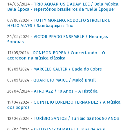
14/06/2024 -
TRIO AQUARIUS E ADAM LEE / Bela Música,
Bela Época - repertórios brasileiros da "Belle Époque"
07/06/2024 -
TUTTY MORENO, RODOLFO STROETER E
HELIO ALVES / Sambaquijazz Trio
24/05/2024 -
VICTOR PRADO ENSEMBLE / Heranças
Sonoras
17/05/2024 -
RONISON BORBA / Concertando – O
acordeon na música clássica
10/05/2024 -
MARCELO GALTER / Bacia do Cobre
03/05/2024 -
QUARTETO MAICÉ / Maicé Brasil
26/04/2024 -
AFROJAZZ / 10 Anos – A História
19/04/2024 -
QUINTETO LORENZO FERNANDEZ / A Música
dos Sopros
12/04/2024 -
TURÍBIO SANTOS / Turíbio Santos 80 ANOS
05/04/2024 -
CELLO JAZZ QUARTET / Tons de azul