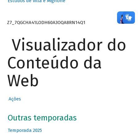
Estudos de Villa e Mignone
Z7_7QGCHA41LODH60A3OQA8RN14Q1
Visualizador do
Conteúdo da
Web
Ações
Outras temporadas
Temporada 2025