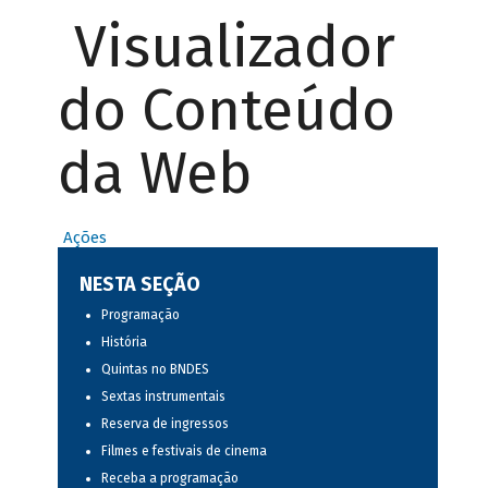
Visualizador
do Conteúdo
da Web
Ações
NESTA SEÇÃO
Programação
História
Quintas no BNDES
Sextas instrumentais
Reserva de ingressos
Filmes e festivais de cinema
Receba a programação