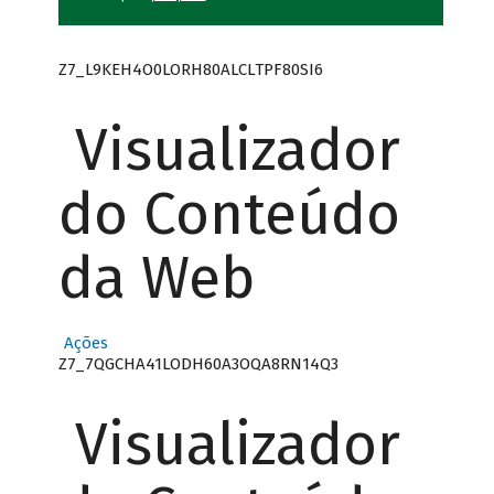
Z7_L9KEH4O0LORH80ALCLTPF80SI6
Visualizador
do Conteúdo
da Web
Ações
Z7_7QGCHA41LODH60A3OQA8RN14Q3
Visualizador