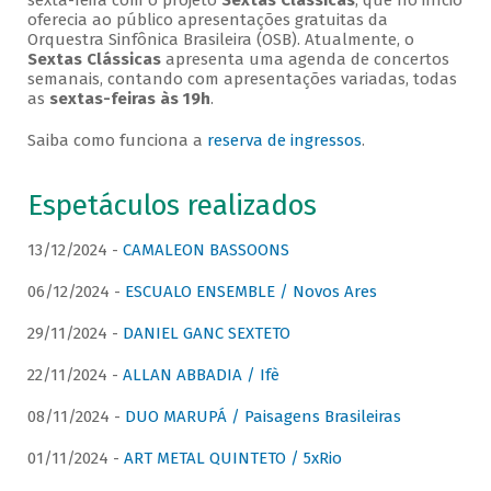
sexta-feira com o projeto
Sextas Clássicas
, que no início
oferecia ao público apresentações gratuitas da
Orquestra Sinfônica Brasileira (OSB). Atualmente, o
Sextas Clássicas
apresenta uma agenda de concertos
semanais, contando com apresentações variadas, todas
as
sextas-feiras às 19h
.
Saiba como funciona a
reserva de ingressos
.
Espetáculos realizados
13/12/2024 -
CAMALEON BASSOONS
06/12/2024 -
ESCUALO ENSEMBLE / Novos Ares
29/11/2024 -
DANIEL GANC SEXTETO
22/11/2024 -
ALLAN ABBADIA / Ifè
08/11/2024 -
DUO MARUPÁ / Paisagens Brasileiras
01/11/2024 -
ART METAL QUINTETO / 5xRio