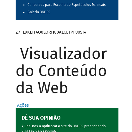
Concursos para Escolha de Espetáculos Musicais
Galeria BNDES
Z7_L9KEH4O0LORH80ALCLTPF80SI4
Visualizador
do Conteúdo
da Web
Ações
DÊ SUA OPINIÃO
Ajude-nos a aprimorar o site do BNDES preenchendo
uma rápida
pesquisa
.