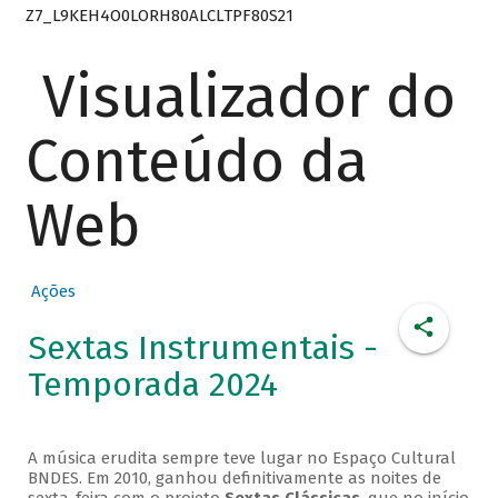
Z7_L9KEH4O0LORH80ALCLTPF80S21
Visualizador do
Conteúdo da
Web
Ações
Sextas Instrumentais -
Temporada 2024
A música erudita sempre teve lugar no Espaço Cultural
BNDES. Em 2010, ganhou definitivamente as noites de