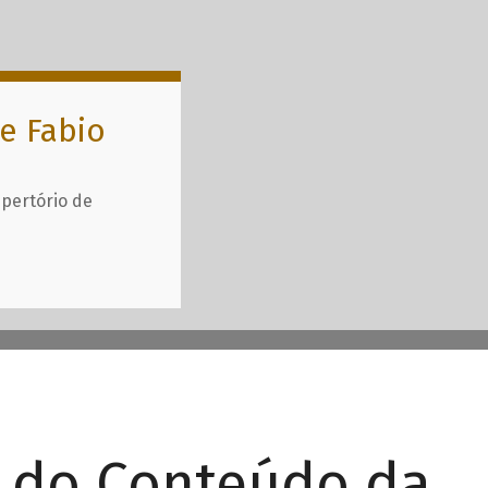
e Fabio
epertório de
r do Conteúdo da