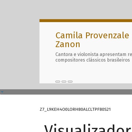
Camila Provenzale 
Zanon
Cantora e violonista apresentam r
compositores clássicos brasileiros
Z7_L9KEH4O0LORH80ALCLTPF80S21
Visualizado