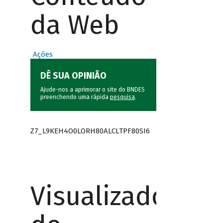
da Web
Ações
DÊ SUA OPINIÃO
Ajude-nos a aprimorar o site do BNDES
preenchendo uma rápida
pesquisa
.
Z7_L9KEH4O0LORH80ALCLTPF80SI6
Visualizador