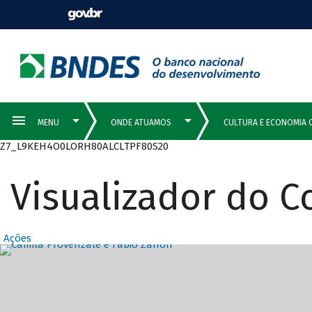
Z7_L9KEH4O0LORH80ALCLTPF80S20
Visualizador do 
Ações
Destaques Prin