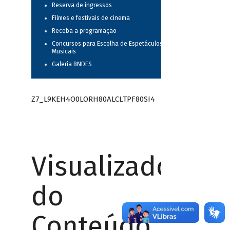
Reserva de ingressos
Filmes e festivais de cinema
Receba a programação
Concursos para Escolha de Espetáculos
Musicais
Galeria BNDES
Z7_L9KEH4O0LORH80ALCLTPF80SI4
Visualizador
do
Conteúdo