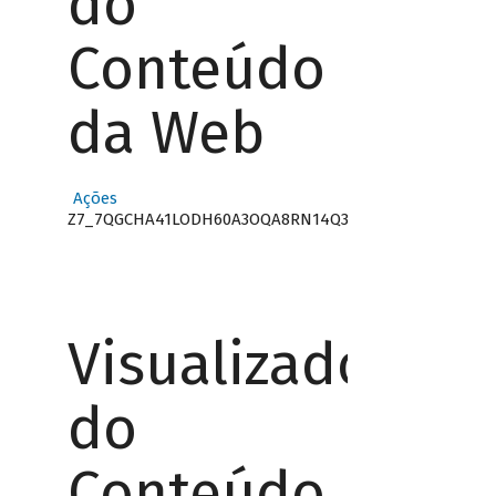
do
Conteúdo
da Web
Ações
Z7_7QGCHA41LODH60A3OQA8RN14Q3
Visualizador
do
Conteúdo