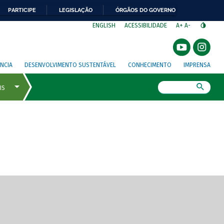
PARTICIPE
LEGISLAÇÃO
ÓRGÃOS DO GOVERNO
⁣
ENGLISH
ACESSIBILIDADE
A+
A-
NCIA
DESENVOLVIMENTO SUSTENTÁVEL
CONHECIMENTO
IMPRENSA
Busca
gem de tela