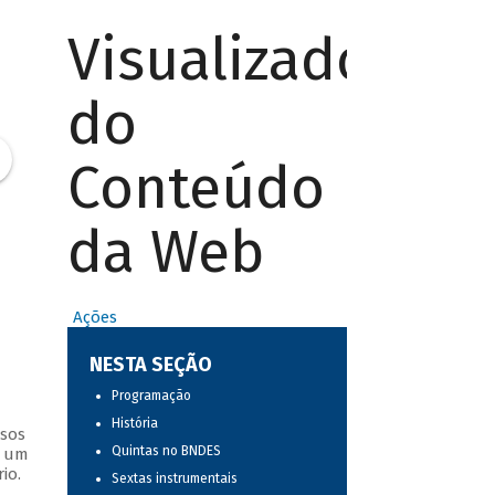
Visualizador
do
Conteúdo
da Web
Ações
NESTA SEÇÃO
Programação
História
ssos
Quintas no BNDES
s um
io.
Sextas instrumentais