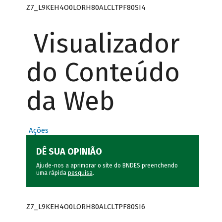
Z7_L9KEH4O0LORH80ALCLTPF80SI4
Visualizador
do Conteúdo
da Web
Ações
DÊ SUA OPINIÃO
Ajude-nos a aprimorar o site do BNDES preenchendo
uma rápida
pesquisa
.
Z7_L9KEH4O0LORH80ALCLTPF80SI6