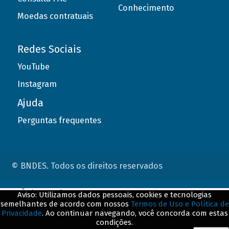
Conhecimento
Moedas contratuais
Redes Sociais
YouTube
Instagram
Ajuda
Perguntas frequentes
© BNDES. Todos os direitos reservados
ConteÃºdo complementar
Aviso: Utilizamos dados pessoais, cookies e tecnologias
semelhantes de acordo com nossos
Termos de Uso e Política de
${title}
${badge}
Privacidade
. Ao continuar navegando, você concorda com estas
condições.
${loading}