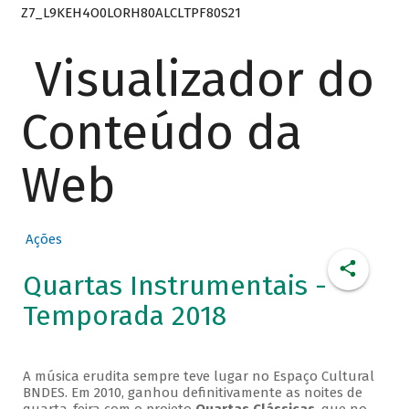
Z7_L9KEH4O0LORH80ALCLTPF80S21
Visualizador do
Conteúdo da
Web
Ações
Quartas Instrumentais -
Temporada 2018
A música erudita sempre teve lugar no Espaço Cultural
BNDES. Em 2010, ganhou definitivamente as noites de