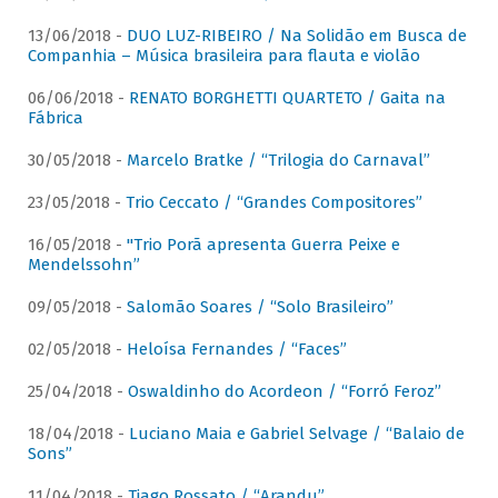
13/06/2018 -
DUO LUZ-RIBEIRO / Na Solidão em Busca de
Companhia – Música brasileira para flauta e violão
06/06/2018 -
RENATO BORGHETTI QUARTETO / Gaita na
Fábrica
30/05/2018 -
Marcelo Bratke / “Trilogia do Carnaval”
23/05/2018 -
Trio Ceccato / “Grandes Compositores”
16/05/2018 -
"Trio Porã apresenta Guerra Peixe e
Mendelssohn”
09/05/2018 -
Salomão Soares / “Solo Brasileiro”
02/05/2018 -
Heloísa Fernandes / “Faces”
25/04/2018 -
Oswaldinho do Acordeon / “Forró Feroz”
18/04/2018 -
Luciano Maia e Gabriel Selvage / “Balaio de
Sons”
11/04/2018 -
Tiago Rossato / “Arandu”