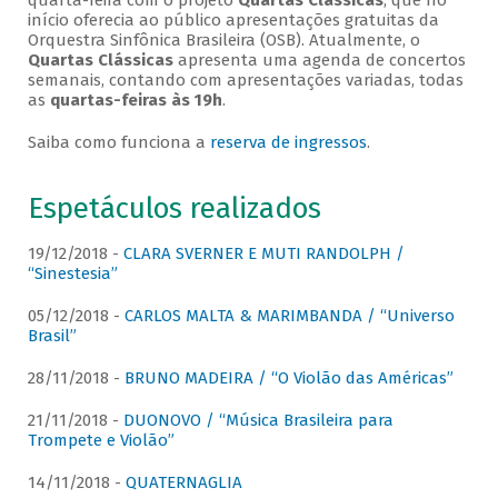
quarta-feira com o projeto
Quartas Clássicas
, que no
início oferecia ao público apresentações gratuitas da
Orquestra Sinfônica Brasileira (OSB). Atualmente, o
Quartas Clássicas
apresenta uma agenda de concertos
semanais, contando com apresentações variadas, todas
as
quartas-feiras às 19h
.
Saiba como funciona a
reserva de ingressos
.
Espetáculos realizados
19/12/2018 -
CLARA SVERNER E MUTI RANDOLPH /
“Sinestesia”
05/12/2018 -
CARLOS MALTA & MARIMBANDA / “Universo
Brasil”
28/11/2018 -
BRUNO MADEIRA / “O Violão das Américas”
21/11/2018 -
DUONOVO / “Música Brasileira para
Trompete e Violão”
14/11/2018 -
QUATERNAGLIA