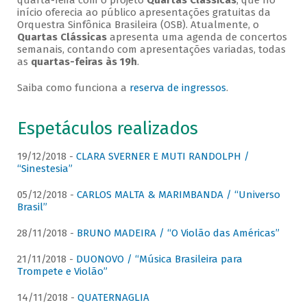
quarta-feira com o projeto
Quartas Clássicas
, que no
início oferecia ao público apresentações gratuitas da
Orquestra Sinfônica Brasileira (OSB). Atualmente, o
Quartas Clássicas
apresenta uma agenda de concertos
semanais, contando com apresentações variadas, todas
as
quartas-feiras às 19h
.
Saiba como funciona a
reserva de ingressos
.
Espetáculos realizados
19/12/2018 -
CLARA SVERNER E MUTI RANDOLPH /
“Sinestesia”
05/12/2018 -
CARLOS MALTA & MARIMBANDA / “Universo
Brasil”
28/11/2018 -
BRUNO MADEIRA / “O Violão das Américas”
21/11/2018 -
DUONOVO / “Música Brasileira para
Trompete e Violão”
14/11/2018 -
QUATERNAGLIA