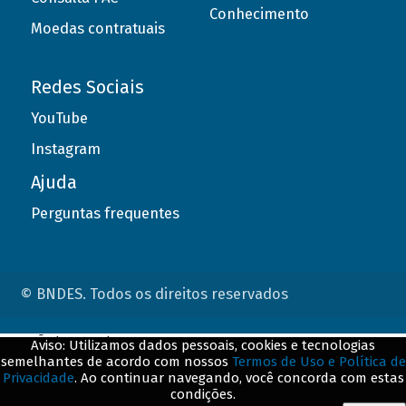
Conhecimento
Moedas contratuais
Redes Sociais
YouTube
Instagram
Ajuda
Perguntas frequentes
© BNDES. Todos os direitos reservados
ConteÃºdo complementar
Aviso: Utilizamos dados pessoais, cookies e tecnologias
semelhantes de acordo com nossos
Termos de Uso e Política de
${title}
${badge}
Privacidade
. Ao continuar navegando, você concorda com estas
condições.
${loading}