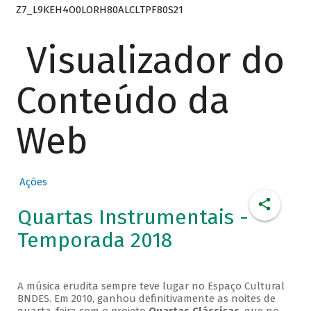
Z7_L9KEH4O0LORH80ALCLTPF80S21
Visualizador do
Conteúdo da
Web
Ações
Quartas Instrumentais -
Temporada 2018
A música erudita sempre teve lugar no Espaço Cultural
BNDES. Em 2010, ganhou definitivamente as noites de