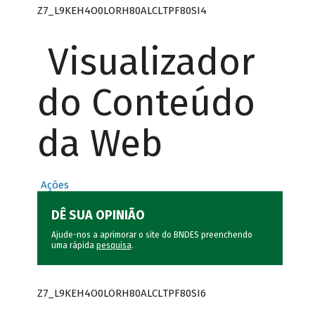
Z7_L9KEH4O0LORH80ALCLTPF80SI4
Visualizador
do Conteúdo
da Web
Ações
DÊ SUA OPINIÃO
Ajude-nos a aprimorar o site do BNDES preenchendo
uma rápida
pesquisa
.
Z7_L9KEH4O0LORH80ALCLTPF80SI6