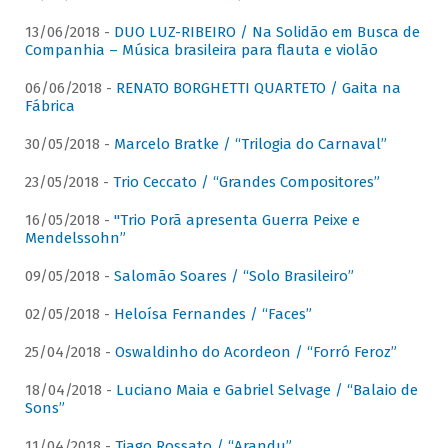
13/06/2018 -
DUO LUZ-RIBEIRO / Na Solidão em Busca de
Companhia – Música brasileira para flauta e violão
06/06/2018 -
RENATO BORGHETTI QUARTETO / Gaita na
Fábrica
30/05/2018 -
Marcelo Bratke / “Trilogia do Carnaval”
23/05/2018 -
Trio Ceccato / “Grandes Compositores”
16/05/2018 -
"Trio Porã apresenta Guerra Peixe e
Mendelssohn”
09/05/2018 -
Salomão Soares / “Solo Brasileiro”
02/05/2018 -
Heloísa Fernandes / “Faces”
25/04/2018 -
Oswaldinho do Acordeon / “Forró Feroz”
18/04/2018 -
Luciano Maia e Gabriel Selvage / “Balaio de
Sons”
11/04/2018 -
Tiago Rossato / “Arandu”