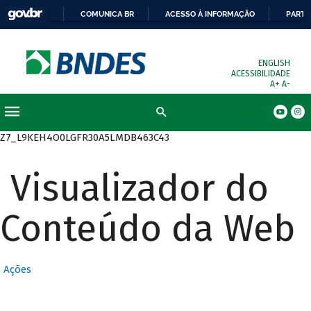
COMUNICA BR
ACESSO À INFORMAÇÃO
PARTI
ENGLISH
ACESSIBILIDADE
A+
A-
Busca
Z7_L9KEH4O0LGFR30A5LMDB463C43
Visualizador do
Conteúdo da Web
Ações