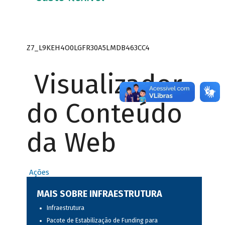
Z7_L9KEH4O0LGFR30A5LMDB463CC4
Visualizador
do Conteúdo
da Web
Ações
MAIS SOBRE INFRAESTRUTURA
Infraestrutura
Pacote de Estabilização de Funding para