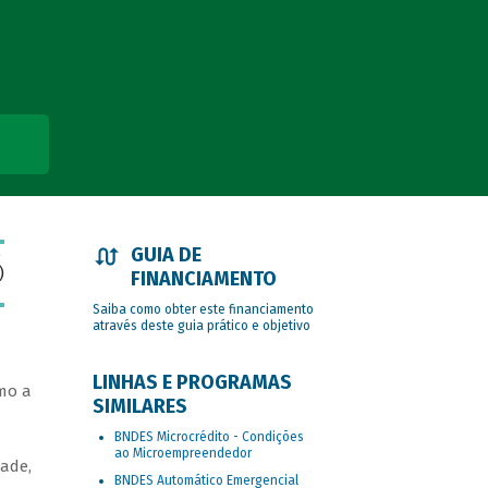
GUIA DE
o
)
FINANCIAMENTO
Saiba como obter este financiamento
através deste guia prático e objetivo
LINHAS E PROGRAMAS
omo a
SIMILARES
BNDES Microcrédito - Condições
ao Microempreendedor
dade,
BNDES Automático Emergencial