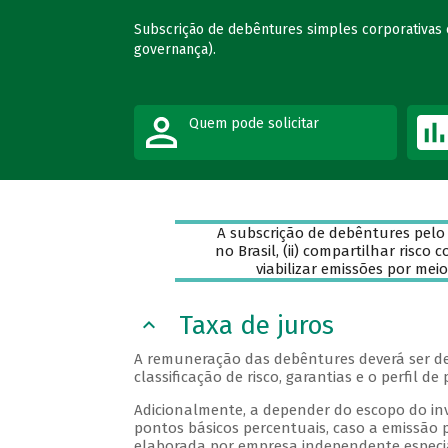
Subscrição de debêntures simples corporativas e 
governança).
Quem pode solicitar
A subscrição de debêntures pelo 
no Brasil, (ii) compartilhar risco c
viabilizar emissões por mei
Taxa de juros
A remuneração das debêntures deverá ser det
classificação de risco, garantias e o perfil d
Adicionalmente, a depender do escopo do in
pontos básicos percentuais, caso a emissão 
elaborada por empresa independente especi