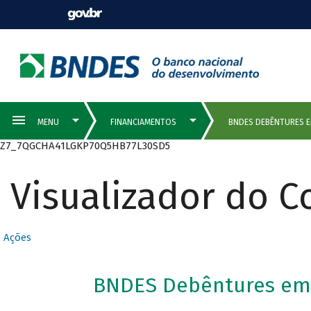
Z7_7QGCHA41LGKP70Q5HB77L30SD5
Visualizador do 
Ações
BNDES Debêntures em 