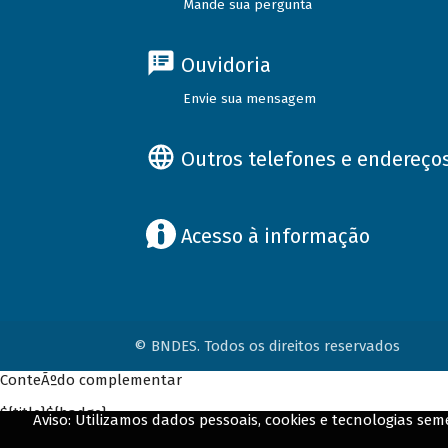
Mande sua pergunta
Ouvidoria
Envie sua mensagem
Outros telefones e endereço
Acesso à informação
© BNDES. Todos os direitos reservados
ConteÃºdo complementar
${title}
${badge}
Aviso: Utilizamos dados pessoais, cookies e tecnologias s
${loading}