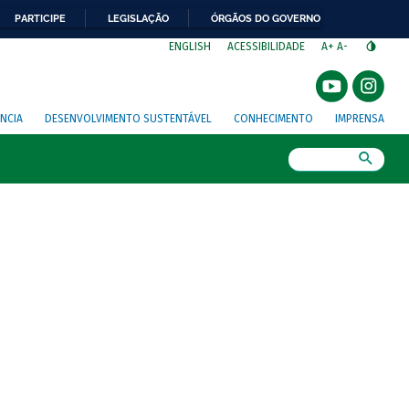
PARTICIPE
LEGISLAÇÃO
ÓRGÃOS DO GOVERNO
⁣
ENGLISH
ACESSIBILIDADE
A+
A-
NCIA
DESENVOLVIMENTO SUSTENTÁVEL
CONHECIMENTO
IMPRENSA
Busca