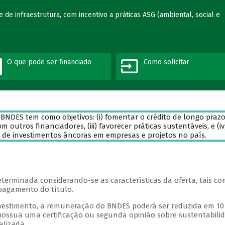
de infraestrutura, com incentivo a práticas ASG (ambiental, social e
O que pode ser financiado
Como solicitar
BNDES tem como objetivos: (i) fomentar o crédito de longo praz
om outros financiadores, (iii) favorecer práticas sustentáveis, e (iv
o de investimentos âncoras em empresas e projetos no país.
erminada considerando-se as características da oferta, tais c
e pagamento do título.
vestimento, a remuneração do BNDES poderá ser reduzida em 10
possua uma certificação ou segunda opinião sobre sustentabili
alizada.