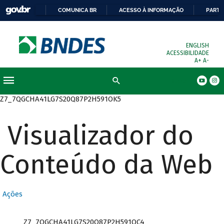
COMUNICA BR
ACESSO À INFORMAÇÃO
PARTI
ENGLISH
ACESSIBILIDADE
A+
A-
Busca
Z7_7QGCHA41LG7S20Q87P2H591OK5
Visualizador do
Conteúdo da Web
Ações
Z7_7QGCHA41LG7S20Q87P2H591OC4