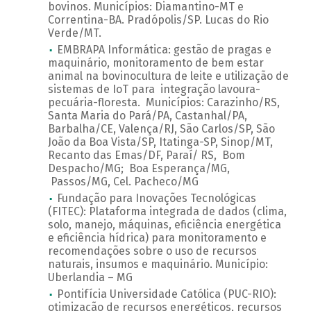
bovinos. Municípios: Diamantino-MT e
Correntina-BA. Pradópolis/SP. Lucas do Rio
Verde/MT.
EMBRAPA Informática: gestão de pragas e
maquinário, monitoramento de bem estar
animal na bovinocultura de leite e utilização de
sistemas de IoT para integração lavoura-
pecuária-floresta. Municípios: Carazinho/RS,
Santa Maria do Pará/PA, Castanhal/PA,
Barbalha/CE, Valença/RJ, São Carlos/SP, São
João da Boa Vista/SP, Itatinga-SP, Sinop/MT,
Recanto das Emas/DF, Paraí/ RS, Bom
Despacho/MG; Boa Esperança/MG,
Passos/MG, Cel. Pacheco/MG
Fundação para Inovações Tecnológicas
(FITEC): Plataforma integrada de dados (clima,
solo, manejo, máquinas, eficiência energética
e eficiência hídrica) para monitoramento e
recomendações sobre o uso de recursos
naturais, insumos e maquinário. Município:
Uberlandia – MG
Pontifícia Universidade Católica (PUC-RIO):
otimização de recursos energéticos, recursos