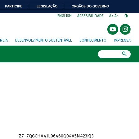
PARTICIPE
LEGISLAÇÃO
ÓRGÃOS DO GOVERNO
⁣
ENGLISH
ACESSIBILIDADE
A+
A-
NCIA
DESENVOLVIMENTO SUSTENTÁVEL
CONHECIMENTO
IMPRENSA
Busca
Z7_7QGCHA41L06460Q04A5N423KJ3