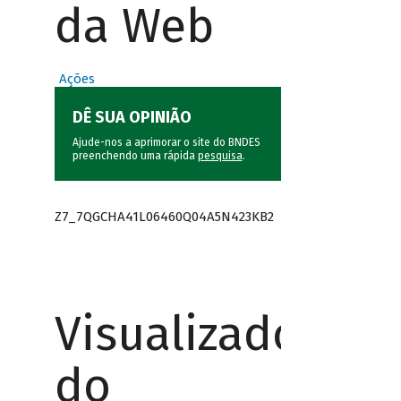
da Web
Ações
DÊ SUA OPINIÃO
Ajude-nos a aprimorar o site do BNDES
preenchendo uma rápida
pesquisa
.
Z7_7QGCHA41L06460Q04A5N423KB2
Visualizador
do