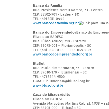
Banco da Família
Rua Presidente Nereu Ramos, 73 - Centro
CEP: 88502-901 -
Lages - SC
TEL: (49) 3251-0444
www.bancodafamilia.org.br
Banco do Empreendedor
Banco do Empreen
Filiada ao BADESC
Rua Fúlvio Aducci, 710 - Estreito
CEP: 88075-001 – Florianópolis - SC
TEL: (48) 3348-0300 – 0800.645.3845
www.bancodoempreendedor.org.br
BluSol
Rua Paulo Zimmermann, 55 - Centro
CEP: 89010-170 - Blumenau - SC
TEL: (47) 3144-9500
E-MAIL: blumenau@blusol.org.br
www.blusol.org.br
Casa do Microcrédito
Filiada ao BADESC
Avenida Marcolino Martins Cabral, 1.938 – sa
CEP: 88705-000 – Tubarão SC