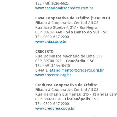
TEL: (48) 3626-6625
www.casadomicrocredito.com.br
CIVIA Cooperativa de Crédito (SCRCRED)
Filiada à Cooperativa Central AILOS
Rua João Stoeberl, 217 - Rio Negro
CEP: 89287-440 -
São Bento do Sul - SC
TEL: 0800-647-2200
www.civia.coop.br
CRECERTO
Rua Domingos Machado de Lima, 599.
CEP: 89700-023 –
Concórdia – SC
TEL: (49) 3444-8410
E-MAIL:
atendimento@crecerto.org.br
www.crecerto.org.br
CredCrea Cooperativa de Crédito
Filiada à Cooperativa Central AILOS
Rua Hermann Blumenau. 215 - 1º andar Cen
CEP: 88020-020 -
Florianópolis - SC
TEL: 0800-647-2200
www.credcrea.coop.br