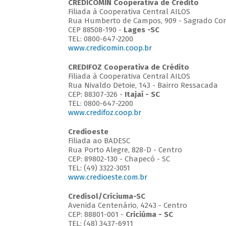
CREDICOMIN Cooperativa de Crédito
Filiada à Cooperativa Central AILOS
Rua Humberto de Campos, 909 - Sagrado Cor
CEP 88508-190 -
Lages -SC
TEL: 0800-647-2200
www.credicomin.coop.br
CREDIFOZ Cooperativa de Crédito
Filiada à Cooperativa Central AILOS
Rua Nivaldo Detoie, 143 - Bairro Ressacada
CEP: 88307-326 -
Itajaí - SC
TEL: 0800-647-2200
www.credifoz.coop.br
Credioeste
Filiada ao BADESC
Rua Porto Alegre, 828-D - Centro
CEP: 89802-130 - Chapecó - SC
TEL: (49) 3322-3051
www.credioeste.com.br
Credisol/Criciuma-SC
Avenida Centenário, 4243 - Centro
CEP: 88801-001 -
Criciúma - SC
TEL: (48) 3437-6911