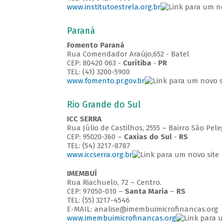
www.institutoestrela.org.br
Paraná
Fomento Paraná
Rua Comendador Araújo,652 - Batel
CEP: 80420 063 -
Curitiba
-
PR
TEL: (41) 3200-5900
www.fomento.pr.gov.br
Rio Grande do Sul
ICC SERRA
Rua Júlio de Castilhos, 2555 – Bairro São Pele
CEP: 95020-360 –
Caxias do Sul
-
RS
TEL: (54) 3217-8787
www.iccserra.org.br
IMEMBUÍ
Rua Riachuelo, 72 – Centro.
CEP: 97050-010 –
Santa Maria
–
RS
TEL: (55) 3217-4546
E-MAIL: analise@imembuimicrofinancas.org
www.imembuimicrofinancas.org