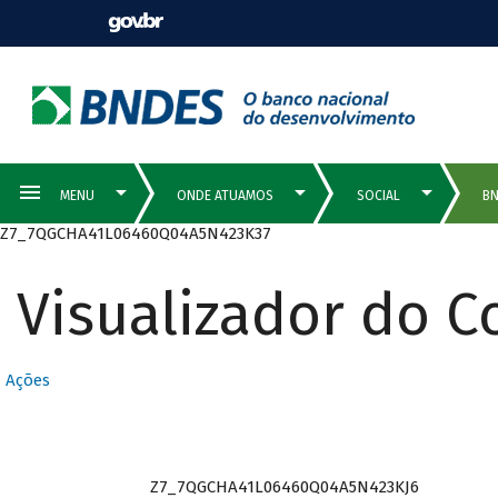
Z7_7QGCHA41L06460Q04A5N423K37
Visualizador do 
Ações
Z7_7QGCHA41L06460Q04A5N423KJ6