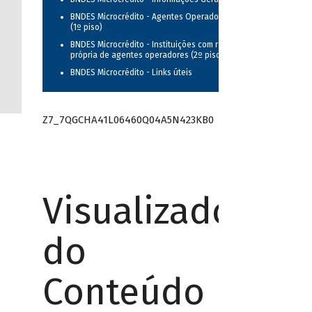
BNDES Microcrédito - Agentes Operadores
(1º piso)
BNDES Microcrédito - Instituições com rede
própria de agentes operadores (2º piso)
BNDES Microcrédito - Links úteis
Z7_7QGCHA41L06460Q04A5N423KB0
Visualizador
do
Conteúdo