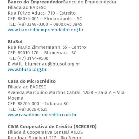
Banco do Empreendedor
Banco do Empreendedor
Filiada ao BADESC
Rua Fúlvio Aducci, 710 - Estreito
CEP: 88075-001 – Florianópolis - SC
TEL: (48) 3348-0300 – 0800.645.3845
www.bancodoempreendedor.org.br
BluSol
Rua Paulo Zimmermann, 55 - Centro
CEP: 89010-170 - Blumenau - SC
TEL: (47) 3144-9500
E-MAIL: blumenau@blusol.org.br
www.blusol.org.br
Casa do Microcrédito
Filiada ao BADESC
Avenida Marcolino Martins Cabral, 1.938 – sala A – Vila
Moema
CEP: 88705-000 – Tubarão SC
TEL: (48) 3626-6625
www.casadomicrocredito.com.br
CIVIA Cooperativa de Crédito (SCRCRED)
Filiada à Cooperativa Central AILOS
Rua João Stoeberl, 217 - Rio Negro