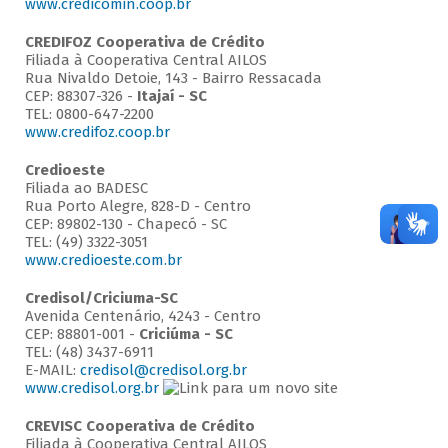
www.credicomin.coop.br
CREDIFOZ Cooperativa de Crédito
Filiada à Cooperativa Central AILOS
Rua Nivaldo Detoie, 143 - Bairro Ressacada
CEP: 88307-326 -
Itajaí - SC
TEL: 0800-647-2200
www.credifoz.coop.br
Credioeste
Filiada ao BADESC
Rua Porto Alegre, 828-D - Centro
CEP: 89802-130 - Chapecó - SC
TEL: (49) 3322-3051
www.credioeste.com.br
Credisol/Criciuma-SC
Avenida Centenário, 4243 - Centro
CEP: 88801-001 -
Criciúma - SC
TEL: (48) 3437-6911
E-MAIL:
credisol@credisol.org.br
www.credisol.org.br
CREVISC Cooperativa de Crédito
Filiada à Cooperativa Central AILOS