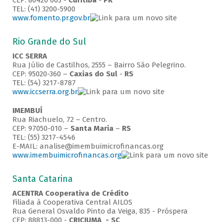
CEP: 80420 063 -
Curitiba
-
PR
TEL: (41) 3200-5900
www.fomento.pr.gov.br
Rio Grande do Sul
ICC SERRA
Rua Júlio de Castilhos, 2555 – Bairro São Pelegrino.
CEP: 95020-360 –
Caxias do Sul
-
RS
TEL: (54) 3217-8787
www.iccserra.org.br
IMEMBUÍ
Rua Riachuelo, 72 – Centro.
CEP: 97050-010 –
Santa Maria
–
RS
TEL: (55) 3217-4546
E-MAIL: analise@imembuimicrofinancas.org
www.imembuimicrofinancas.org
Santa Catarina
ACENTRA Cooperativa de Crédito
Filiada à Cooperativa Central AILOS
Rua General Osvaldo Pinto da Veiga, 835 - Próspera
CEP: 88813-000 -
CRICIUMA - SC