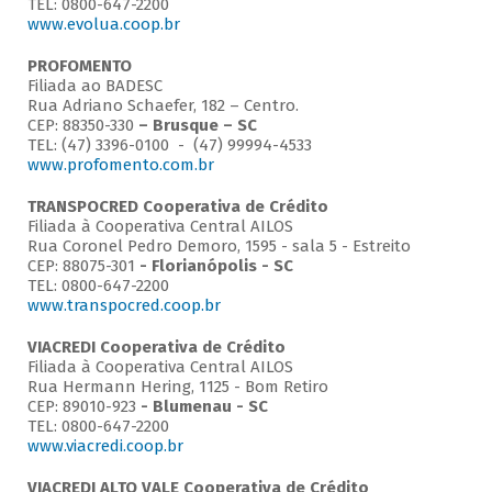
TEL: 0800-647-2200
www.evolua.coop.br
PROFOMENTO
Filiada ao BADESC
Rua Adriano Schaefer, 182 – Centro.
CEP: 88350-330
– Brusque – SC
TEL: (47) 3396-0100 - (47) 99994-4533
www.profomento.com.br
TRANSPOCRED Cooperativa de Crédito
Filiada à Cooperativa Central AILOS
Rua Coronel Pedro Demoro, 1595 - sala 5 - Estreito
CEP: 88075-301
- Florianópolis - SC
TEL: 0800-647-2200
www.transpocred.coop.br
VIACREDI Cooperativa de Crédito
Filiada à Cooperativa Central AILOS
Rua Hermann Hering, 1125 - Bom Retiro
CEP: 89010-923
- Blumenau - SC
TEL: 0800-647-2200
www.viacredi.coop.br
VIACREDI ALTO VALE Cooperativa de Crédito