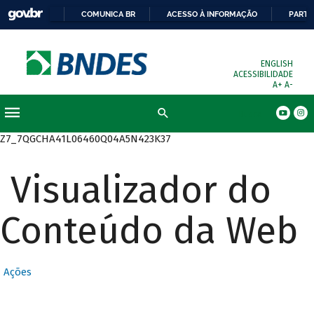
COMUNICA BR
ACESSO À INFORMAÇÃO
PARTI
ENGLISH
ACESSIBILIDADE
A+
A-
Busca
Z7_7QGCHA41L06460Q04A5N423K37
Visualizador do
Conteúdo da Web
Ações