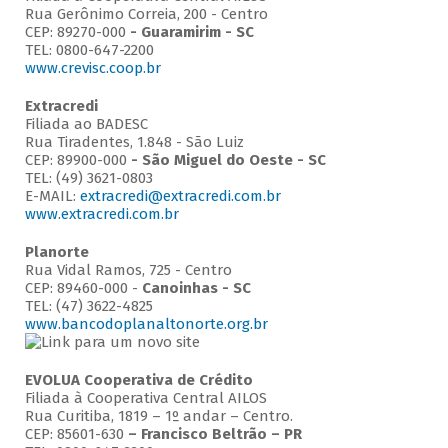
Rua Gerônimo Correia, 200 - Centro
CEP: 89270-000
- Guaramirim - SC
TEL: 0800-647-2200
www.crevisc.coop.br
Extracredi
Filiada ao BADESC
Rua Tiradentes, 1.848 - São Luiz
CEP: 89900-000
-
São Miguel do Oeste - SC
TEL: (49) 3621-0803
E-MAIL:
extracredi@extracredi.com.br
www.extracredi.com.br
Planorte
Rua Vidal Ramos, 725 - Centro
CEP: 89460-000 -
Canoinhas - SC
TEL: (47) 3622-4825
www.bancodoplanaltonorte.org.br
EVOLUA Cooperativa de Crédito
Filiada à Cooperativa Central AILOS
Rua Curitiba, 1819 – 1º andar – Centro.
CEP: 85601-630
– Francisco Beltrão – PR