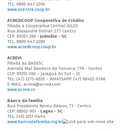
TEL: 0800-647-2200
www.acentra.coop.br
ACREDICOOP Cooperativa de Crédito
Filiada à Cooperativa Central AILOS
Rua Alexandre Dohler, 277 Centro
CEP: 89201-260 -
Joinville - SC
TEL: 0800-647-2200
www.acredicoop.coop.br
ACREVI
Filiada ao BADESC
Avenida Mal Deodoro da Fonseca, 776 - Centro
CEP: 89251-700 – Jaraguá do Sul – SC
TEL: (47) 3275-0020 – WHATSAPP: (47) 98402-9768
E-MAIL: acrevi@acrevi.com
www.acrevi.co
Banco da Família
Rua Presidente Nereu Ramos, 73 - Centro
CEP: 88502-901 -
Lages - SC
TEL: (49) 3251-0444
www.bancodafamilia.org.br