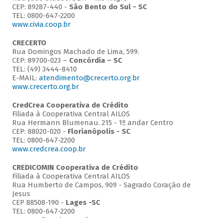
CEP: 89287-440 -
São Bento do Sul - SC
TEL: 0800-647-2200
www.civia.coop.br
CRECERTO
Rua Domingos Machado de Lima, 599.
CEP: 89700-023 –
Concórdia – SC
TEL: (49) 3444-8410
E-MAIL:
atendimento@crecerto.org.br
www.crecerto.org.br
CredCrea Cooperativa de Crédito
Filiada à Cooperativa Central AILOS
Rua Hermann Blumenau. 215 - 1º andar Centro
CEP: 88020-020 -
Florianópolis - SC
TEL: 0800-647-2200
www.credcrea.coop.br
CREDICOMIN Cooperativa de Crédito
Filiada à Cooperativa Central AILOS
Rua Humberto de Campos, 909 - Sagrado Coração de
Jesus
CEP 88508-190 -
Lages -SC
TEL: 0800-647-2200