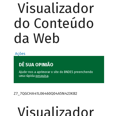
Visualizador
do Conteúdo
da Web
Ações
DÊ SUA OPINIÃO
Ajude-nos a aprimorar o site do BNDES preenchendo
uma rápida
pesquisa
.
Z7_7QGCHA41L06460Q04A5N423KB2
Visualizador