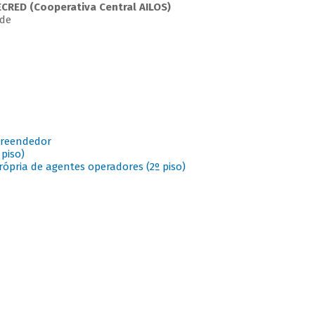
ECRED (Cooperativa Central AILOS)
rde
preendedor
piso)
rópria de agentes operadores (2º piso)