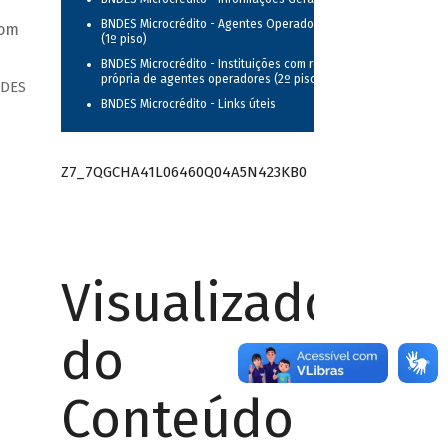
BNDES Microcrédito - Agentes Operadores
com
(1º piso)
BNDES Microcrédito - Instituições com rede
própria de agentes operadores (2º piso)
NDES
BNDES Microcrédito - Links úteis
Z7_7QGCHA41L06460Q04A5N423KB0
Visualizador
do
Conteúdo