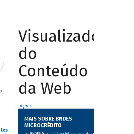
Visualizador
do
Conteúdo
da Web
o
Ações
MAIS SOBRE BNDES
MICROCRÉDITO
ntes
BNDES Microcrédito - Informações Gerais