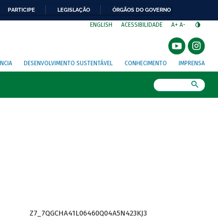
PARTICIPE
LEGISLAÇÃO
ÓRGÃOS DO GOVERNO
⁣
ENGLISH
ACESSIBILIDADE
A+
A-
NCIA
DESENVOLVIMENTO SUSTENTÁVEL
CONHECIMENTO
IMPRENSA
Busca
Z7_7QGCHA41L06460Q04A5N423KJ3