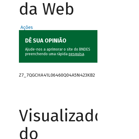
da Web
Ações
DÊ SUA OPINIÃO
Ajude-nos a aprimorar o site do BNDES
preenchendo uma rápida
pesquisa
.
Z7_7QGCHA41L06460Q04A5N423KB2
Visualizador
do