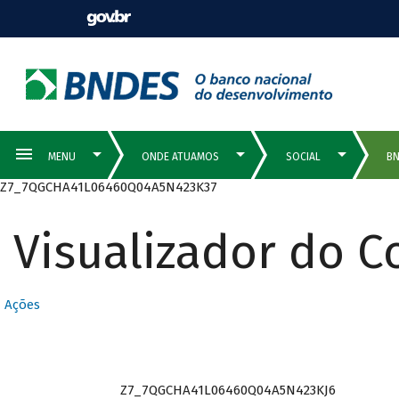
Z7_7QGCHA41L06460Q04A5N423K37
Visualizador do 
Ações
Z7_7QGCHA41L06460Q04A5N423KJ6