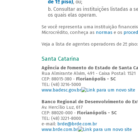
de 1º piso)
, ou;
Consultar as instituições listadas a
os quais elas operam.
Se você representa uma instituição financei
Microcrédito, conheça as
normas
e os
proce
Veja a lista de agentes operadores de 2º piso:
Santa Catarina
Agência de Fomento do Estado de Santa Cat
Rua Almirante Alvim, 491 - Caixa Postal: 1521
CEP: 88015-380 -
Florianópolis - SC
TEL: (48) 3216-5000
www.badesc.gov.br
Banco Regional de Desenvolvimento do Ex
Av. Hercílio Luz, 617
CEP: 88020-000 -
Florianópolis - SC
TEL: (48) 3221-8000
e-mail:
brde@brde.com.br
www.brde.com.br