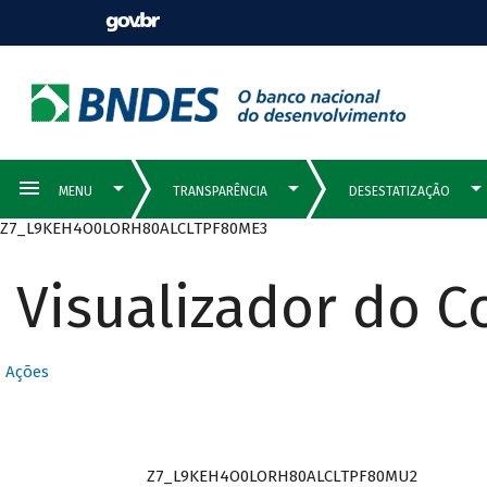
Z7_L9KEH4O0LORH80ALCLTPF80ME3
Visualizador do 
Ações
Z7_L9KEH4O0LORH80ALCLTPF80MU2