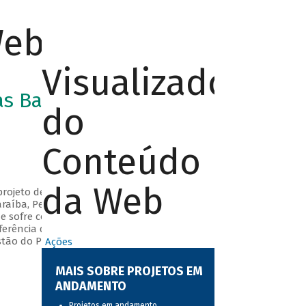
Web
Visualizador
as Bacias do
do
Conteúdo
da Web
projeto de infraestrutura hídrica que capta água
Paraíba, Pernambuco e Rio Grande do Norte. Seu
ue sofre com a escassez e a irregularidade das
rência de água: Eixo Norte (Trechos I e II) e
ão do PISF, incluindo a contratação de serviços
Ações
MAIS SOBRE PROJETOS EM
ANDAMENTO
Projetos em andamento