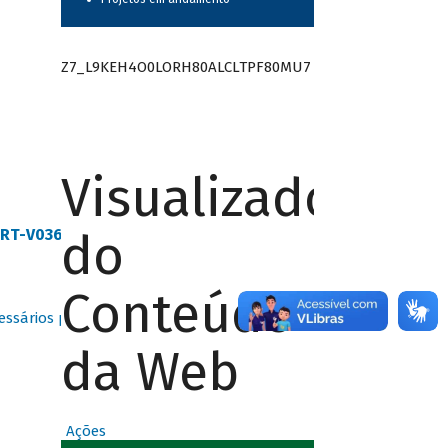
Z7_L9KEH4O0LORH80ALCLTPF80MU7
Visualizador
do
SF-RT-V0364 ENGECORPS
(PDF - 23 MB)
Conteúdo
ecessários para a modelagem do empreendimento
.
da Web
Ações