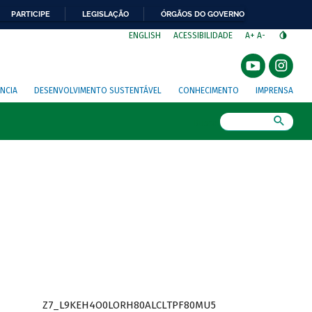
PARTICIPE
LEGISLAÇÃO
ÓRGÃOS DO GOVERNO
⁣
ENGLISH
ACESSIBILIDADE
A+
A-
NCIA
DESENVOLVIMENTO SUSTENTÁVEL
CONHECIMENTO
IMPRENSA
Busca
Z7_L9KEH4O0LORH80ALCLTPF80MU5