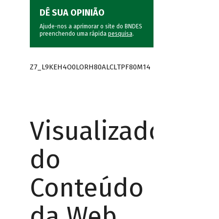
DÊ SUA OPINIÃO
Ajude-nos a aprimorar o site do BNDES
preenchendo uma rápida
pesquisa
.
Z7_L9KEH4O0LORH80ALCLTPF80M14
Visualizador
do
Conteúdo
da Web