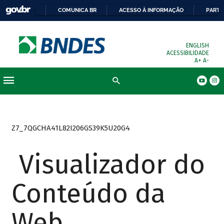
COMUNICA BR
ACESSO À INFORMAÇÃO
PARTI
ENGLISH
ACESSIBILIDADE
A+
A-
Busca
Z7_7QGCHA41L82I206GS39K5U20G4
Visualizador do
Conteúdo da
Web