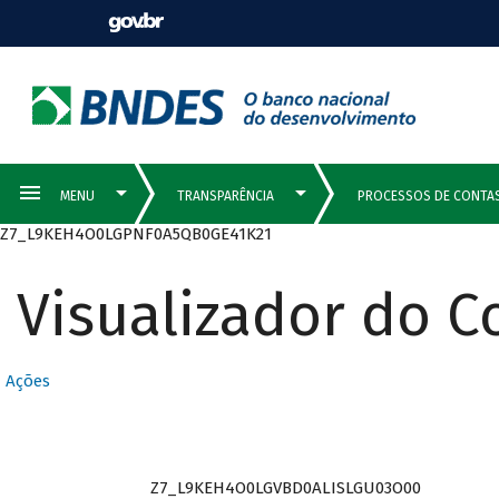
Z7_L9KEH4O0LGPNF0A5QB0GE41K21
Visualizador do 
Ações
Z7_L9KEH4O0LGVBD0ALISLGU03O00