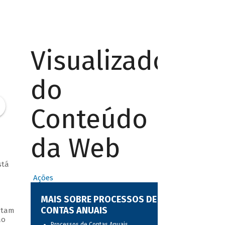
Visualizador
do
Conteúdo
da Web
stá
Ações
MAIS SOBRE PROCESSOS DE
CONTAS ANUAIS
ntam
ão
Processos de Contas Anuais