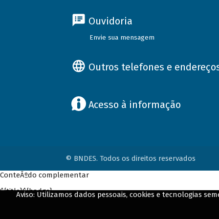
Ouvidoria
Envie sua mensagem
Outros telefones e endereço
Acesso à informação
© BNDES. Todos os direitos reservados
ConteÃºdo complementar
${title}
${badge}
Aviso: Utilizamos dados pessoais, cookies e tecnologias s
${loading}