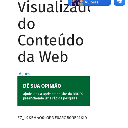
Visualizador
do
Conteúdo
da Web
Ações
DÊ SUA OPINIÃO
Ajude-nos a aprimorar o site do BNDES
preenchendo uma rápida
pesquisa
.
Z7_L9KEH4O0LGPNF0A5QB0GE41KI0