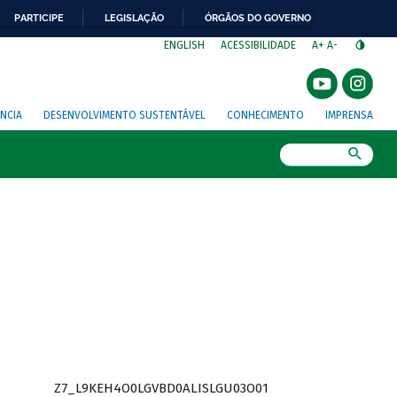
PARTICIPE
LEGISLAÇÃO
ÓRGÃOS DO GOVERNO
⁣
ENGLISH
ACESSIBILIDADE
A+
A-
NCIA
DESENVOLVIMENTO SUSTENTÁVEL
CONHECIMENTO
IMPRENSA
Busca
Z7_L9KEH4O0LGVBD0ALISLGU03O01