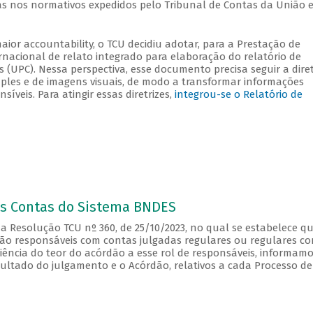
das nos normativos expedidos pelo Tribunal de Contas da União 
aior accountability, o TCU decidiu adotar, para a Prestação de
ernacional de relato integrado para elaboração do relatório de
(UPC). Nessa perspectiva, esse documento precisa seguir a diret
ples e de imagens visuais, de modo a transformar informações
veis. Para atingir essas diretrizes,
integrou-se o Relatório de
s Contas do Sistema BNDES
a Resolução TCU nº 360, de 25/10/2023, no qual se estabelece qu
ão responsáveis com contas julgadas regulares ou regulares c
ciência do teor do acórdão a esse rol de responsáveis, informam
ultado do julgamento e o Acórdão, relativos a cada Processo de