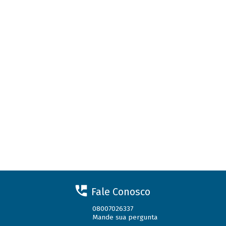
Fale Conosco
08007026337
Mande sua pergunta