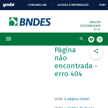
COMUNICA BR
ACESSO À INFORMAÇÃO
PARTI
ENGLISH
ACESSIBILIDADE
A+
A-
Busca
Página
não
encontrada -
erro 404
Volte à
página inicial
Visite a
página de busca