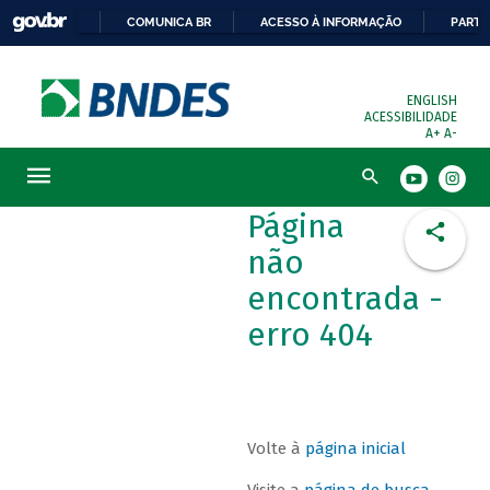
COMUNICA BR
ACESSO À INFORMAÇÃO
PARTI
ENGLISH
ACESSIBILIDADE
A+
A-
Busca
Página
não
encontrada -
erro 404
Volte à
página inicial
Visite a
página de busca