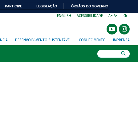
PARTICIPE
LEGISLAÇÃO
ÓRGÃOS DO GOVERNO
⁣
ENGLISH
ACESSIBILIDADE
A+
A-
NCIA
DESENVOLVIMENTO SUSTENTÁVEL
CONHECIMENTO
IMPRENSA
Busca