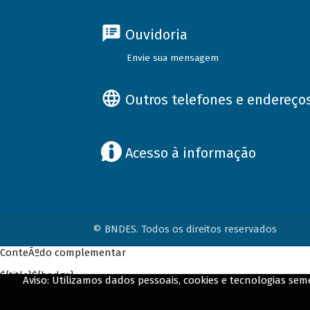
Ouvidoria
Envie sua mensagem
Outros telefones e endereço
Acesso à informação
© BNDES. Todos os direitos reservados
ConteÃºdo complementar
${title}
${badge}
Aviso: Utilizamos dados pessoais, cookies e tecnologias s
${loading}