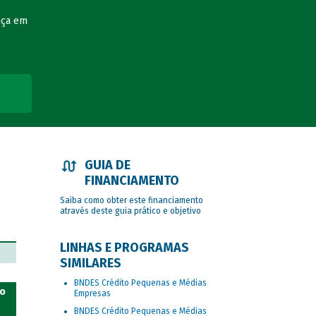
nça em
GUIA DE
FINANCIAMENTO
Saiba como obter este financiamento
através deste guia prático e objetivo
LINHAS E PROGRAMAS
SIMILARES
BNDES Crédito Pequenas e Médias
do
Empresas
BNDES Crédito Pequenas e Médias