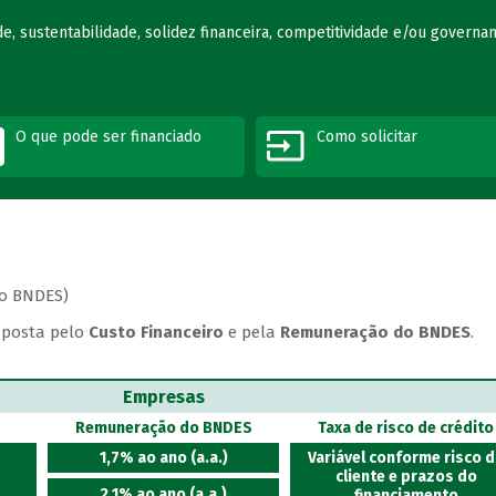
e, sustentabilidade, solidez financeira, competitividade e/ou governa
O que pode ser financiado
Como solicitar
ao BNDES)
posta pelo
Custo Financeiro
e pela
Remuneração do BNDES
.
Empresas
Remuneração do BNDES
Taxa de risco de crédito
1,7% ao ano (a.a.)
Variável conforme risco 
cliente e prazos do
2,1% ao ano (a.a.)
financiamento