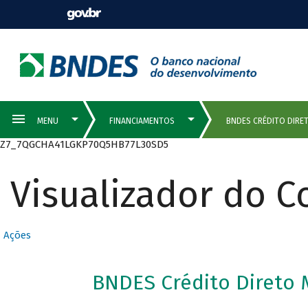
Z7_7QGCHA41LGKP70Q5HB77L30SD5
Visualizador do 
Ações
BNDES Crédito Direto