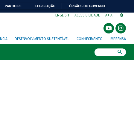
PARTICIPE
LEGISLAÇÃO
ÓRGÃOS DO GOVERNO
⁣
ENGLISH
ACESSIBILIDADE
A+
A-
NCIA
DESENVOLVIMENTO SUSTENTÁVEL
CONHECIMENTO
IMPRENSA
Busca