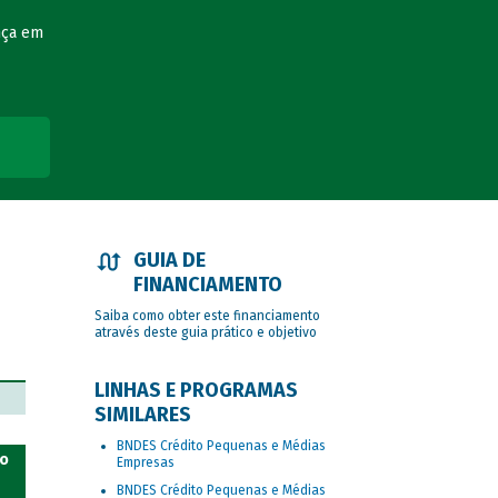
nça em
GUIA DE
FINANCIAMENTO
Saiba como obter este financiamento
através deste guia prático e objetivo
LINHAS E PROGRAMAS
SIMILARES
BNDES Crédito Pequenas e Médias
do
Empresas
BNDES Crédito Pequenas e Médias