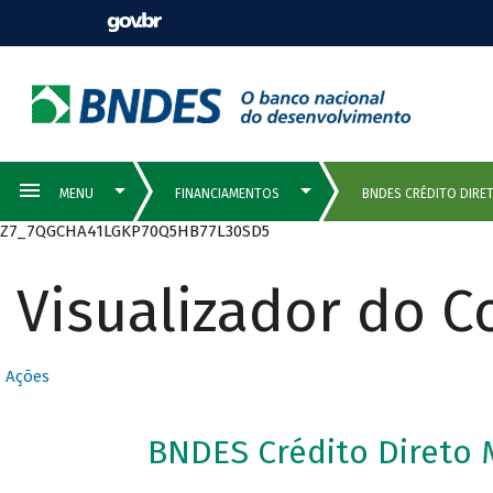
Z7_7QGCHA41LGKP70Q5HB77L30SD5
Visualizador do 
Ações
BNDES Crédito Direto