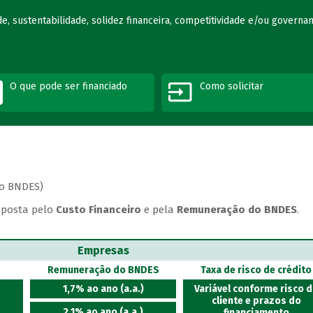
e, sustentabilidade, solidez financeira, competitividade e/ou governa
O que pode ser financiado
Como solicitar
ao BNDES)
posta pelo
Custo Financeiro
e pela
Remuneração do BNDES
.
Empresas
Remuneração do BNDES
Taxa de risco de crédito
1,7% ao ano (a.a.)
Variável conforme risco 
cliente e prazos do
2,1% ao ano (a.a.)
financiamento