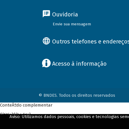
Ouvidoria
Envie sua mensagem
Outros telefones e endereço
Acesso à informação
© BNDES. Todos os direitos reservados
ConteÃºdo complementar
${title}
${badge}
Aviso: Utilizamos dados pessoais, cookies e tecnologias s
${loading}