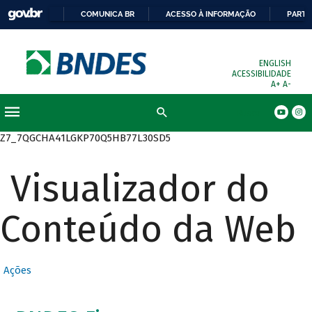
COMUNICA BR
ACESSO À INFORMAÇÃO
PARTI
ENGLISH
ACESSIBILIDADE
A+
A-
Busca
Z7_7QGCHA41LGKP70Q5HB77L30SD5
Visualizador do
Conteúdo da Web
Ações