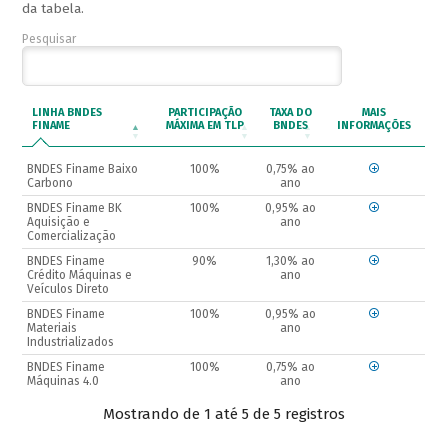
da tabela.
Pesquisar
LINHA BNDES
PARTICIPAÇÃO
TAXA DO
MAIS
FINAME
MÁXIMA EM TLP
BNDES
INFORMAÇÕES
BNDES Finame Baixo
100%
0,75% ao
Carbono
ano
BNDES Finame BK
100%
0,95% ao
Aquisição e
ano
Comercialização
BNDES Finame
90%
1,30% ao
Crédito Máquinas e
ano
Veículos Direto
BNDES Finame
100%
0,95% ao
Materiais
ano
Industrializados
BNDES Finame
100%
0,75% ao
Máquinas 4.0
ano
Mostrando de 1 até 5 de 5 registros