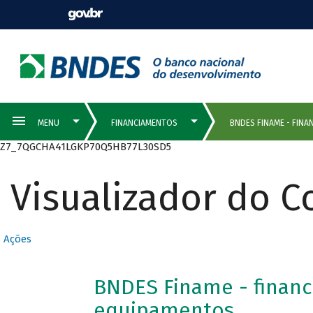
Z7_7QGCHA41LGKP70Q5HB77L30SD5
Visualizador do 
Ações
BNDES Finame - finan
equipamentos