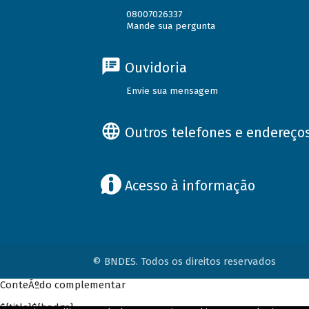
08007026337
Mande sua pergunta
Ouvidoria
Envie sua mensagem
Outros telefones e endereço
Acesso à informação
© BNDES. Todos os direitos reservados
ConteÃºdo complementar
${title}
${badge}