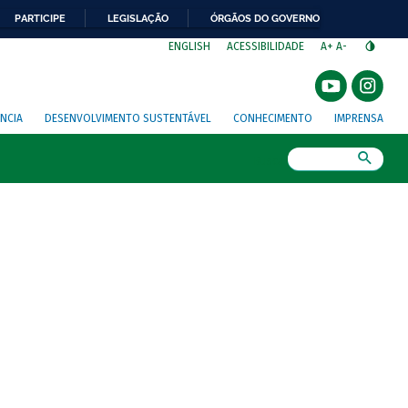
PARTICIPE
LEGISLAÇÃO
ÓRGÃOS DO GOVERNO
⁣
ENGLISH
ACESSIBILIDADE
A+
A-
NCIA
DESENVOLVIMENTO SUSTENTÁVEL
CONHECIMENTO
IMPRENSA
Busca