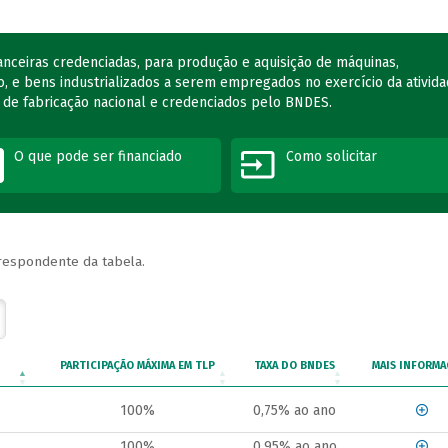
nanceiras credenciadas, para produção e aquisição de máquinas,
, e bens industrializados a serem empregados no exercício da ativid
 de fabricação nacional e credenciados pelo BNDES.
O que pode ser financiado
Como solicitar
rrespondente da tabela.
PARTICIPAÇÃO MÁXIMA EM TLP
TAXA DO BNDES
MAIS INFORMA
100%
0,75% ao ano
100%
0,95% ao ano