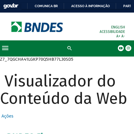
COMUNICA BR
ACESSO À INFORMAÇÃO
PARTI
ENGLISH
ACESSIBILIDADE
A+
A-
Busca
Z7_7QGCHA41LGKP70Q5HB77L30SD5
Visualizador do
Conteúdo da Web
Ações