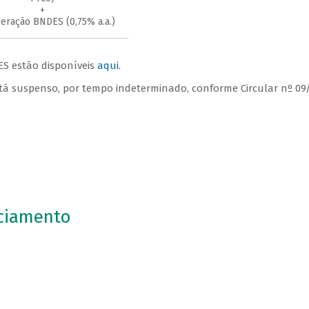
+
ração BNDES (0,75% a.a.)
S estão disponíveis
aqui
.
está suspenso, por tempo indeterminado, conforme Circular nº 09
nciamento