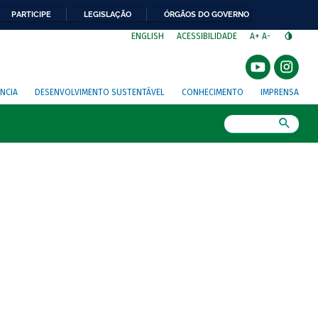
PARTICIPE
LEGISLAÇÃO
ÓRGÃOS DO GOVERNO
⁣
ENGLISH
ACESSIBILIDADE
A+
A-
NCIA
DESENVOLVIMENTO SUSTENTÁVEL
CONHECIMENTO
IMPRENSA
Busca