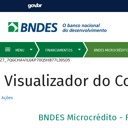
Z7_7QGCHA41LGKP70Q5HB77L30SD5
Visualizador do 
Ações
BNDES Microcrédito - 