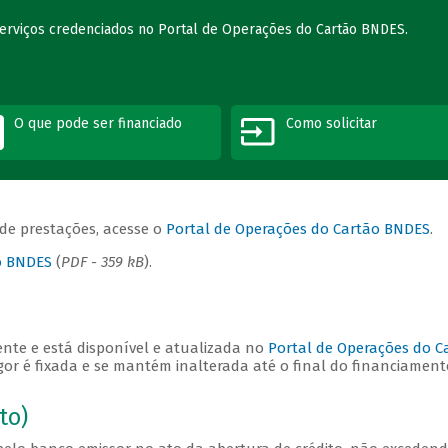
serviços credenciados no Portal de Operações do Cartão BNDES.
O que pode ser financiado
Como solicitar
 de prestações, acesse o
Portal de Operações do Cartão BNDES
.
ão BNDES
(
PDF - 359 kB
).
nte e está disponível e atualizada no
Portal de Operações do C
or é fixada e se mantém inalterada até o final do financiament
to)