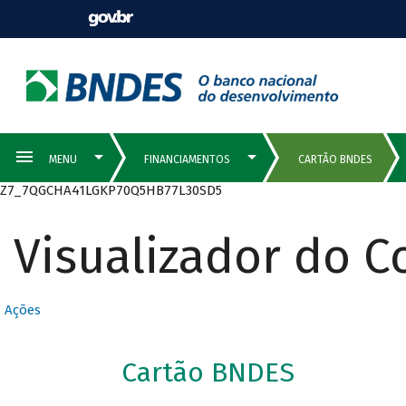
Z7_7QGCHA41LGKP70Q5HB77L30SD5
Visualizador do 
Ações
Cartão BNDES