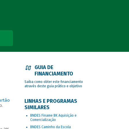
GUIA DE
FINANCIAMENTO
Saiba como obter este financiamento
através deste guia prático e objetivo
artão
LINHAS E PROGRAMAS
o.
SIMILARES
BNDES Finame BK Aquisição e
Comercialização
BNDES Caminho da Escola