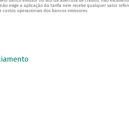
 pelo banco emissor no ato da abertura de crédito, não exceden
 não exige a aplicação da tarifa nem recebe qualquer valor refe
ir custos operacionais dos bancos emissores.
ciamento