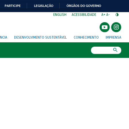
PARTICIPE
LEGISLAÇÃO
ÓRGÃOS DO GOVERNO
⁣
ENGLISH
ACESSIBILIDADE
A+
A-
NCIA
DESENVOLVIMENTO SUSTENTÁVEL
CONHECIMENTO
IMPRENSA
Busca