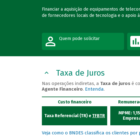
Financiar a aquisição de equipamentos de teleco
de fornecedores locais de tecnologia e o apoio 
Quem pode solicitar
Taxa de Juros
Nas operações indiretas, a
Taxa de juros
é c
Agente Financeiro
.
Entenda
.
Custo financeiro
Remunera
MPME: 1,1
Taxa Referencial (TR) e
TFBTR
Empresa
Veja como o BNDES classifica os clientes por 