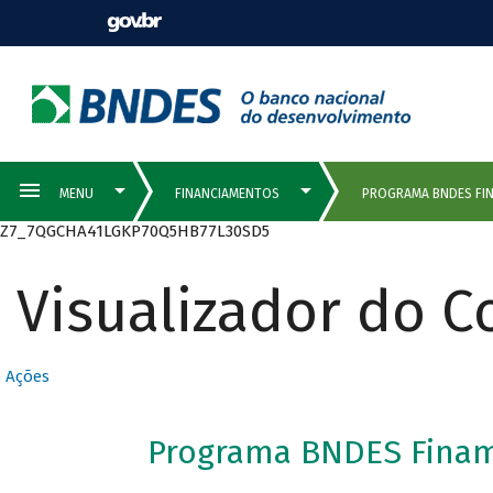
Z7_7QGCHA41LGKP70Q5HB77L30SD5
Visualizador do 
Ações
Programa BNDES Finam