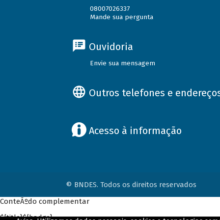
08007026337
Mande sua pergunta
Ouvidoria
Envie sua mensagem
Outros telefones e endereço
Acesso à informação
© BNDES. Todos os direitos reservados
ConteÃºdo complementar
${title}
${badge}