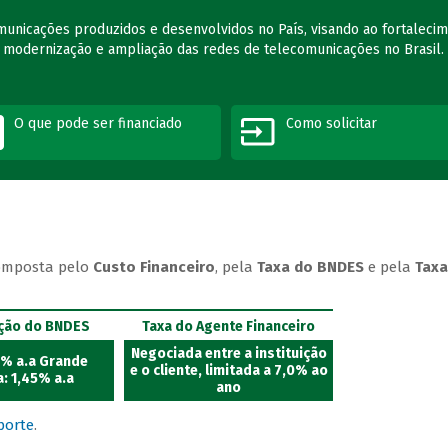
municações produzidos e desenvolvidos no País, visando ao fortaleci
à modernização e ampliação das redes de telecomunicações no Brasil.
O que pode ser financiado
Como solicitar
omposta pelo
Custo Financeiro
, pela
Taxa do BNDES
e pela
Taxa
ção do BNDES
Taxa do Agente Financeiro
Negociada entre a instituição
5% a.a Grande
e o cliente, limitada a 7,0% ao
: 1,45% a.a
ano
porte
.