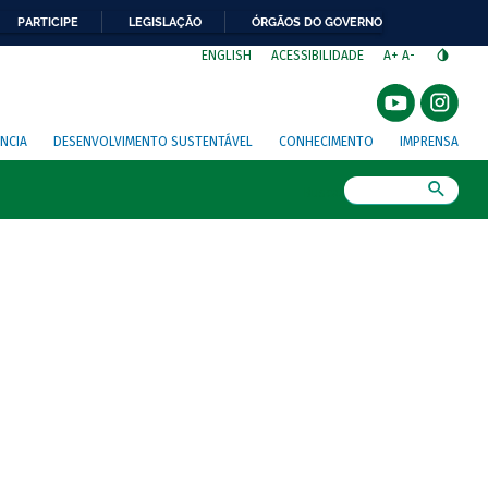
PARTICIPE
LEGISLAÇÃO
ÓRGÃOS DO GOVERNO
⁣
ENGLISH
ACESSIBILIDADE
A+
A-
NCIA
DESENVOLVIMENTO SUSTENTÁVEL
CONHECIMENTO
IMPRENSA
Busca