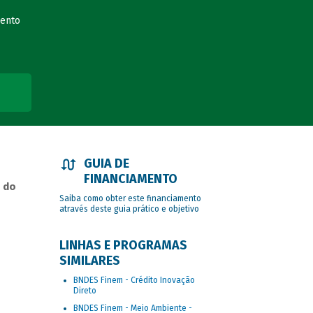
mento
GUIA DE
FINANCIAMENTO
 do
Saiba como obter este financiamento
através deste guia prático e objetivo
LINHAS E PROGRAMAS
SIMILARES
BNDES Finem - Crédito Inovação
Direto
BNDES Finem - Meio Ambiente -