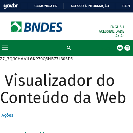
COMUNICA BR
ACESSO À INFORMAÇÃO
PARTI
ENGLISH
ACESSIBILIDADE
A+
A-
Busca
Z7_7QGCHA41LGKP70Q5HB77L30SD5
Visualizador do
Conteúdo da Web
Ações