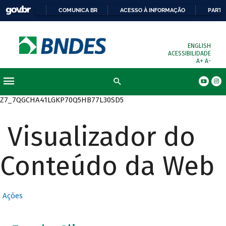
COMUNICA BR
ACESSO À INFORMAÇÃO
PARTI
ENGLISH
ACESSIBILIDADE
A+
A-
Busca
Z7_7QGCHA41LGKP70Q5HB77L30SD5
Visualizador do
Conteúdo da Web
Ações