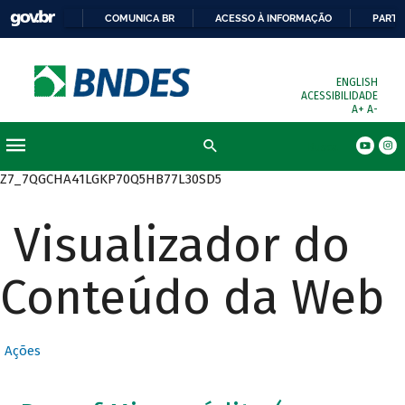
COMUNICA BR
ACESSO À INFORMAÇÃO
PARTI
ENGLISH
ACESSIBILIDADE
A+
A-
Busca
Z7_7QGCHA41LGKP70Q5HB77L30SD5
Visualizador do
Conteúdo da Web
Ações