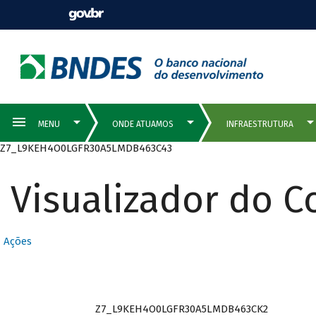
Z7_L9KEH4O0LGFR30A5LMDB463C43
Visualizador do 
Ações
Z7_L9KEH4O0LGFR30A5LMDB463CK2