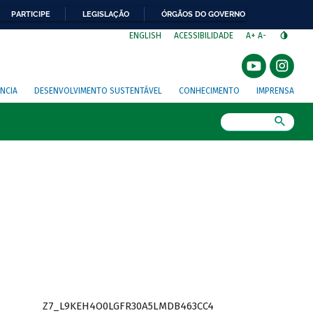
PARTICIPE
LEGISLAÇÃO
ÓRGÃOS DO GOVERNO
⁣
ENGLISH
ACESSIBILIDADE
A+
A-
NCIA
DESENVOLVIMENTO SUSTENTÁVEL
CONHECIMENTO
IMPRENSA
Busca
Z7_L9KEH4O0LGFR30A5LMDB463CC4