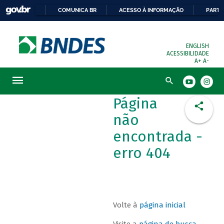
COMUNICA BR
ACESSO À INFORMAÇÃO
PARTI
ENGLISH
ACESSIBILIDADE
A+
A-
Busca
Página
não
encontrada -
erro 404
Volte à
página inicial
Visite a
página de busca