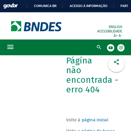
COMUNICA BR
ACESSO À INFORMAÇÃO
PARTI
ENGLISH
ACESSIBILIDADE
A+
A-
Busca
Página
não
encontrada -
erro 404
Volte à
página inicial
Visite a
página de busca