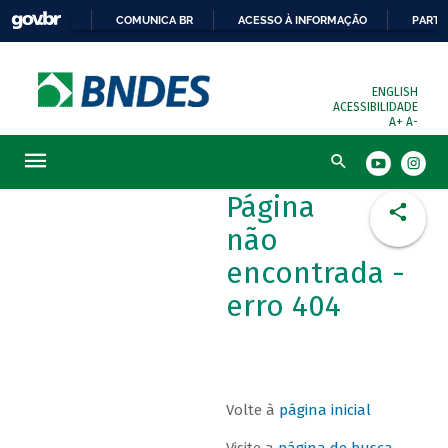
COMUNICA BR
ACESSO À INFORMAÇÃO
PARTI
ENGLISH
ACESSIBILIDADE
A+
A-
Busca
Página
não
encontrada -
erro 404
Volte à
página inicial
Visite a
página de busca