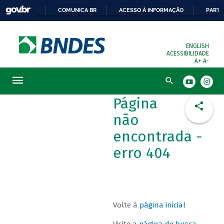
COMUNICA BR
ACESSO À INFORMAÇÃO
PARTI
ENGLISH
ACESSIBILIDADE
A+
A-
Busca
Página
não
encontrada -
erro 404
Volte à
página inicial
Visite a
página de busca