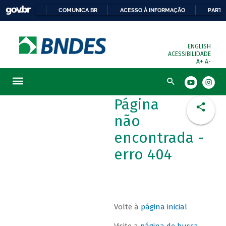
COMUNICA BR
ACESSO À INFORMAÇÃO
PARTI
ENGLISH
ACESSIBILIDADE
A+
A-
Busca
Página
não
encontrada -
erro 404
Volte à
página inicial
Visite a
página de busca