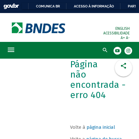
COMUNICA BR
ACESSO À INFORMAÇÃO
PARTI
ENGLISH
ACESSIBILIDADE
A+
A-
Busca
Página
não
encontrada -
erro 404
Volte à
página inicial
Visite a
página de busca