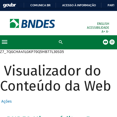
COMUNICA BR
ACESSO À INFORMAÇÃO
PARTI
ENGLISH
ACESSIBILIDADE
A+
A-
Busca
Z7_7QGCHA41LGKP70Q5HB77L30SD5
Visualizador do
Conteúdo da Web
Ações