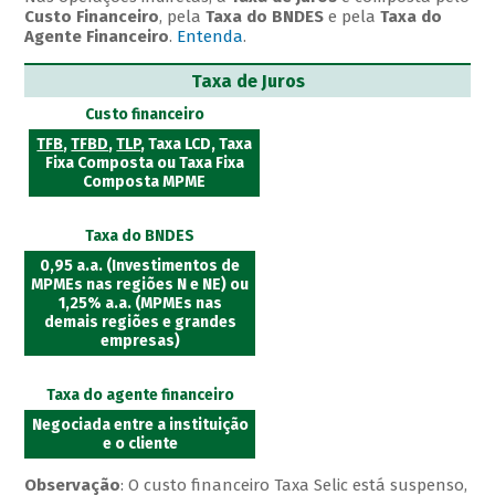
Custo Financeiro
, pela
Taxa do BNDES
e pela
Taxa do
Agente Financeiro
.
Entenda
.
Taxa de Juros
Custo financeiro
TFB
,
TFBD
,
TLP
, Taxa LCD, Taxa
Fixa Composta ou Taxa Fixa
Composta MPME
Taxa do BNDES
0,95 a.a. (Investimentos de
MPMEs nas regiões N e NE) ou
1,25% a.a. (MPMEs nas
demais regiões e grandes
empresas)
Taxa do agente financeiro
Negociada entre a instituição
e o cliente
Observação
: O custo financeiro Taxa Selic está suspenso,