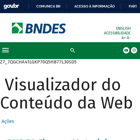
COMUNICA BR
ACESSO À INFORMAÇÃO
PARTI
ENGLISH
ACESSIBILIDADE
A+
A-
Busca
Z7_7QGCHA41LGKP70Q5HB77L30SD5
Visualizador do
Conteúdo da Web
Ações