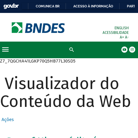
COMUNICA BR
ACESSO À INFORMAÇÃO
PARTI
ENGLISH
ACESSIBILIDADE
A+
A-
Busca
Z7_7QGCHA41LGKP70Q5HB77L30SD5
Visualizador do
Conteúdo da Web
Ações