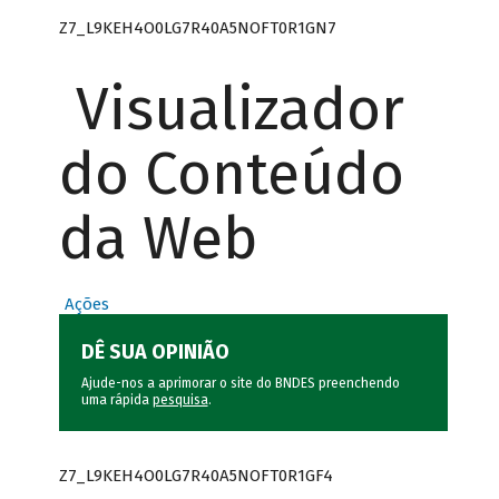
Z7_L9KEH4O0LG7R40A5NOFT0R1GN7
Visualizador
do Conteúdo
da Web
Ações
DÊ SUA OPINIÃO
Ajude-nos a aprimorar o site do BNDES preenchendo
uma rápida
pesquisa
.
Z7_L9KEH4O0LG7R40A5NOFT0R1GF4