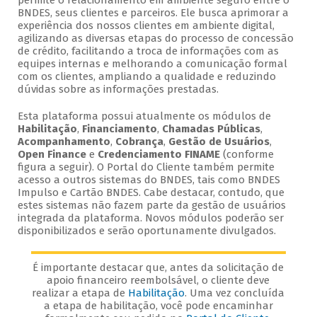
permite o relacionamento em ambiente seguro entre o
BNDES, seus clientes e parceiros. Ele busca aprimorar a
experiência dos nossos clientes em ambiente digital,
agilizando as diversas etapas do processo de concessão
de crédito, facilitando a troca de informações com as
equipes internas e melhorando a comunicação formal
com os clientes, ampliando a qualidade e reduzindo
dúvidas sobre as informações prestadas.
Esta plataforma possui atualmente os módulos de
Habilitação
,
Financiamento
,
Chamadas Públicas
,
Acompanhamento
,
Cobrança
,
Gestão de Usuários
,
Open Finance
e
Credenciamento FINAME
(conforme
figura a seguir). O Portal do Cliente também permite
acesso a outros sistemas do BNDES, tais como BNDES
Impulso e Cartão BNDES. Cabe destacar, contudo, que
estes sistemas não fazem parte da gestão de usuários
integrada da plataforma. Novos módulos poderão ser
disponibilizados e serão oportunamente divulgados.
É importante destacar que, antes da solicitação de
apoio financeiro reembolsável, o cliente deve
realizar a etapa de
Habilitação
. Uma vez concluída
a etapa de habilitação, você pode encaminhar