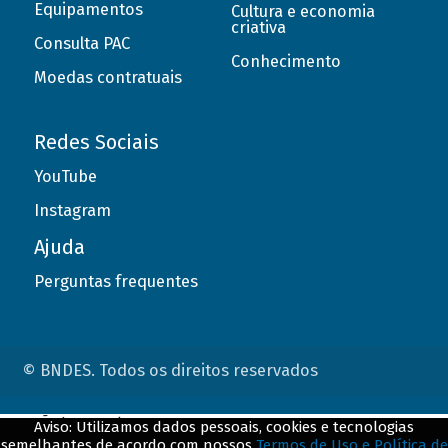
Equipamentos
Cultura e economia
criativa
Consulta PAC
Conhecimento
Moedas contratuais
Redes Sociais
YouTube
Instagram
Ajuda
Perguntas frequentes
© BNDES. Todos os direitos reservados
ConteÃºdo complementar
Aviso: Utilizamos dados pessoais, cookies e tecnologias
semelhantes de acordo com nossos
Termos de Uso e Política de