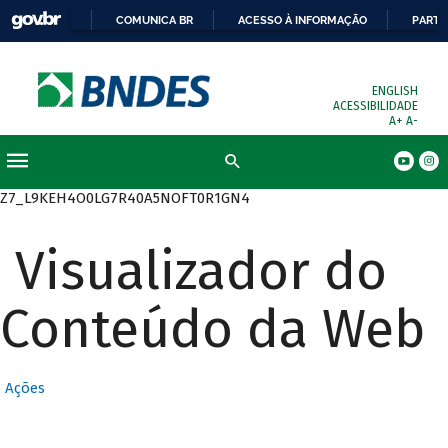
COMUNICA BR
ACESSO À INFORMAÇÃO
PARTI
ENGLISH
ACESSIBILIDADE
A+
A-
Busca
Z7_L9KEH4O0LG7R40A5NOFT0R1GN4
Visualizador do
Conteúdo da Web
Ações