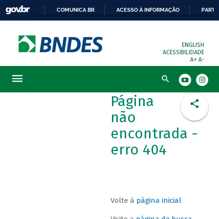
COMUNICA BR
ACESSO À INFORMAÇÃO
PARTI
ENGLISH
ACESSIBILIDADE
A+
A-
Busca
Página
não
encontrada -
erro 404
Volte à
página inicial
Visite a
página de busca