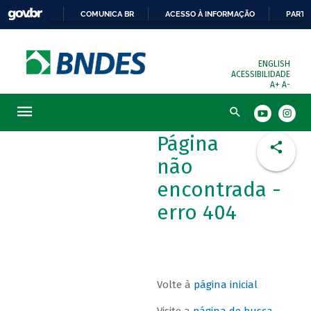
COMUNICA BR
ACESSO À INFORMAÇÃO
PARTI
ENGLISH
ACESSIBILIDADE
A+
A-
Busca
Página
não
encontrada -
erro 404
Volte à
página inicial
Visite a
página de busca