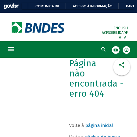
COMUNICA BR
ACESSO À INFORMAÇÃO
PARTI
ENGLISH
ACESSIBILIDADE
A+
A-
Busca
Página
não
encontrada -
erro 404
Volte à
página inicial
Visite a
página de busca